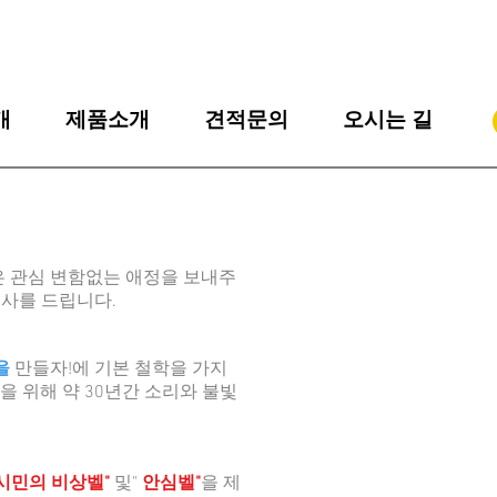
개
제품소개
견적문의
오시는 길
은 관심 변함없는 애정을
보내주
사를 드립니다.
을
만들자!에 기본 철학을 가지
을 위해 약 30년간 소리와 불빛
"시민의 비상벨"
및"
안심벨"
을 제