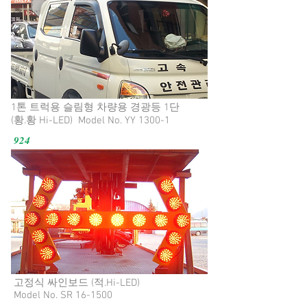
1톤 트럭용 슬림형 차량용 경광등 1단
(황.황 Hi-LED)
Model No. YY 1300-1
924
고정식 싸인보드 (적.Hi-LED)
Model No. SR 16-1500