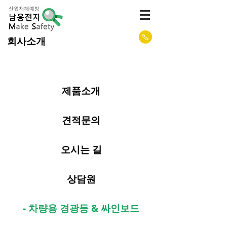
회사소개
제품소개
견적문의
오시는 길
상담원
- 차량용 경광등 & 싸인보드